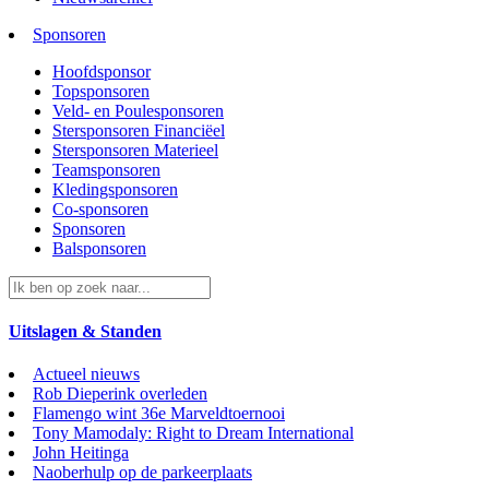
Sponsoren
Hoofdsponsor
Topsponsoren
Veld- en Poulesponsoren
Stersponsoren Financiëel
Stersponsoren Materieel
Teamsponsoren
Kledingsponsoren
Co-sponsoren
Sponsoren
Balsponsoren
Uitslagen & Standen
Actueel nieuws
Rob Dieperink overleden
Flamengo wint 36e Marveldtoernooi
Tony Mamodaly: Right to Dream International
John Heitinga
Naoberhulp op de parkeerplaats