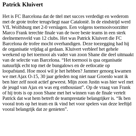
Patrick Kluivert
Het is FC Barcelona dat de titel met succes verdedigt en wederom
met de grote trofee terugvliegt naar Catalonië. In de eindstrijd werd
VfL Wolfsburg met 2-0 verslagen. Een volgens toernooivoorzitter
Marco Frank terechte finale van de twee beste teams in een sterk
deelnemersveld van 12 clubs. Het was Patrick Kluivert die FC
Barcelona de trofee mocht overhandigen. Deze toezegging had hij
de organisatie vrijdag al gedaan. Kluivert verbleef het gehele
weekend op het toernooi als vader van zoon Shane die deel uitmaakt
van de selectie van Barcelona. “Het toernooi is qua organisatie
natuurlijk echt top met de bungalows en de eetlocatie op
loopafstand. Hoe mooi wil je het hebben? Jammer genoeg kwamen
we met Ajax O-15, 30 jaar geleden nog niet naar Groenlo want ik
ben hier zelf nooit actief geweest. Mijn zoon Justin was hier wel met
de jeugd van Ajax en was erg enthousiast”. Op de vraag van Frank
of hij trots is op zoon Shane met het winnen van de finale vertelt
Patrick dat wat hem betreft de teamprestatie belangrijker is. “Ik ben
vooral trots op het team en ik vind het voor spelers van deze leeftijd
vooral belangrijk dat ze genieten”.